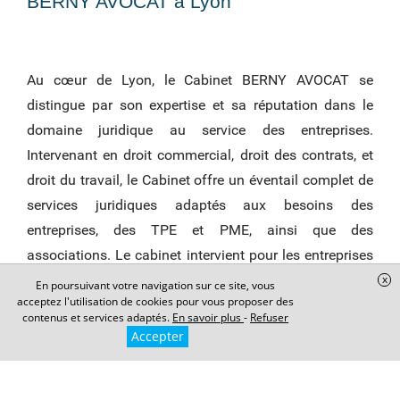
BERNY AVOCAT à Lyon
Au cœur de Lyon, le Cabinet BERNY AVOCAT se
distingue par son expertise et sa réputation dans le
domaine juridique au service des entreprises.
Intervenant en droit commercial, droit des contrats, et
droit du travail, le Cabinet offre un éventail complet de
services juridiques adaptés aux besoins des
entreprises, des TPE et PME, ainsi que des
associations. Le cabinet intervient pour les entreprises
situées à Lyon, en Rhône- Alpes ou partout en France.
x
En poursuivant votre navigation sur ce site, vous
acceptez l'utilisation de cookies pour vous proposer des
contenus et services adaptés.
En savoir plus
-
Refuser
Accepter
AVOCAT EN DROIT COMMERCIAL ET
AVOCAT EN DROIT DES CONTRATS A
LYON