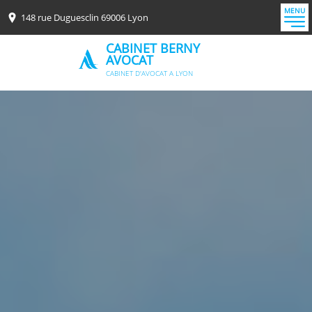
MENU
148 rue Duguesclin 69006 Lyon
CABINET BERNY
AVOCAT
CABINET D'AVOCAT A LYON