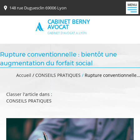
MENU
148 rue Duguesclin 69006 Lyon
CABINET BERNY
AVOCAT
CABINET D'AVOCAT A LYON
Rupture conventionnelle : bientôt une
augmentation du forfait social
Accueil
/
CONSEILS PRATIQUES
/
Rupture conventionnelle…
Classer l'article dans :
CONSEILS PRATIQUES