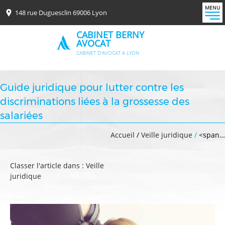
MENU
148 rue Duguesclin 69006 Lyon
CABINET BERNY
AVOCAT
CABINET D'AVOCAT A LYON
Guide juridique pour lutter contre les
discriminations liées à la grossesse des
salariées
Accueil
/
Veille juridique
/
<span…
Classer l'article dans :
Veille
juridique