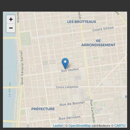
+
−
Leaflet
| ©
OpenStreetMap
contributeurs ©
CARTO