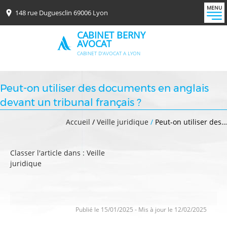
MENU
148 rue Duguesclin 69006 Lyon
CABINET BERNY
AVOCAT
CABINET D'AVOCAT A LYON
Peut-on utiliser des documents en anglais
devant un tribunal français ?
Accueil
/
Veille juridique
/
Peut-on utiliser des…
Classer l'article dans :
Veille
juridique
Publié le 15/01/2025
-
Mis à jour le 12/02/2025