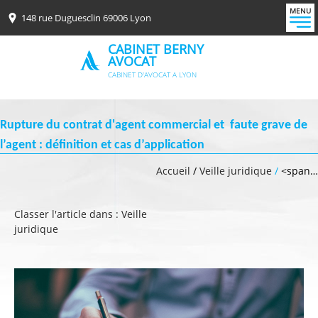
MENU
148 rue Duguesclin 69006 Lyon
CABINET BERNY
AVOCAT
CABINET D'AVOCAT A LYON
Rupture du contrat d'agent commercial et faute grave de
l’agent : définition et cas d’application
Accueil
/
Veille juridique
/
<span…
Classer l'article dans :
Veille
juridique